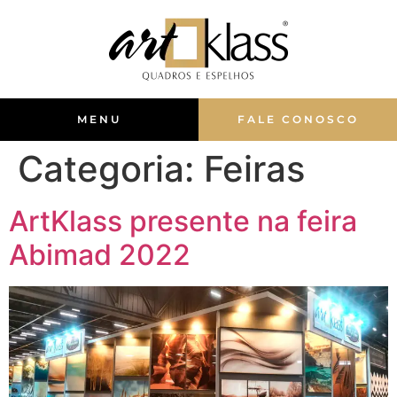
MENU
FALE CONOSCO
Categoria:
Feiras
ArtKlass presente na feira
Abimad 2022